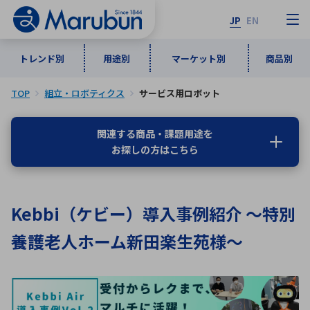
JP
EN
トレンド別
用途別
マーケット別
商品別
TOP
組立・ロボティクス
サービス用ロボット
マーケット別
トレンド別
用途別
商品別
メーカ一覧
関連する商品・課題用途を
お探しの方はこちら
50音順
インダストリアルDXソリューション
通信・ネットワーク
半導体・電子部品
自動車
ソフトウェア
産業
あ行
か行
さ行
た行
Kebbi（ケビー）導入事例紹介 ～特別
な行
は行
ま行
や行
5G・Local 5G
監視・セキュリティ
養護老人ホーム新田楽生苑様～
ら行
わ行
計測・測定・表示機器
情報通信
検査・分析機器
宇宙・防衛
ワイヤレス給電
計測・検出
アルファベット順