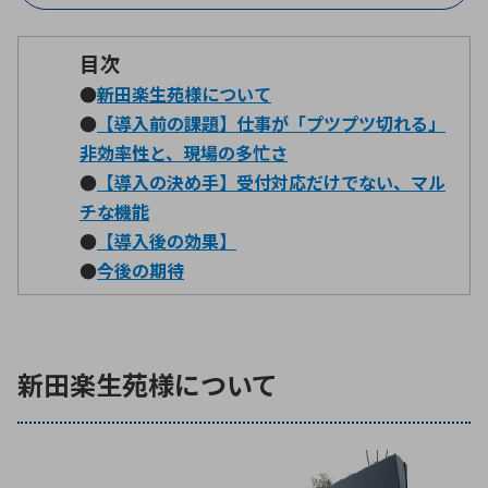
目次
環境構築・開発システム
●
新田楽生苑様について
●
【導入前の課題】仕事が「プツプツ切れる」
非効率性と、現場の多忙さ
半導体・電子部品小ロット
●
【導入の決め手】受付対応だけでない、マル
チな機能
●
【導入後の効果】
●
今後の期待
新田楽生苑様について