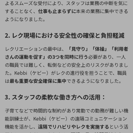
よるスムーズな受付により、スタッフは業務の中断を気に
することなく、
仕事も止まらずに
本来の業務に集中できる
ようになりました。
2. レク現場における安全性の確保と負担軽減
レクリエーションの最中は、
「見守り」「体操」「利用者
さんの運動を促す」の3つを同時に行う
必要があり、一人
の職員では難しく、転倒などの安全上のリスクがありまし
た。Kebbi（ケビー）がレクの進行役を担うことで、職員
は
最も重要な安全確保に集中
できるようになりました。
3. スタッフの柔軟な働き方への活用：
子育てなどで時間的な制約があり常勤での勤務が難しい機
能訓練士が、Kebbi（ケビー）の遠隔コミュニケーション
機能を活かし、
遠隔でリハビリやレクを実施する
という活