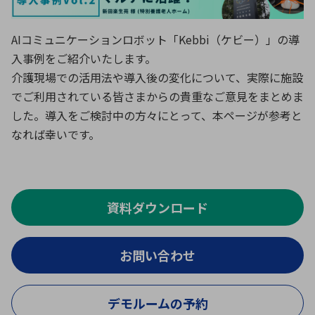
ICTソリューション
民生
組立・ロボティクス
医療
A
B
C
D
ロボティクス（AI）
品質管理・検査
AIコミュニケーションロボット「Kebbi（ケビー）」の導
E
F
G
H
入事例をご紹介いたします。
I
J
K
L
データセンタ・クラウド
接着・接合
介護現場での活用法や導入後の変化について、実際に施設
レーザー・光学部品
組込コンピュータ
M
N
O
P
でご利用されている皆さまからの貴重なご意見をまとめま
した。導入をご検討中の方々にとって、本ページが参考と
Q
R
S
T
ミリ波レーダー
製品製造・加工
なれば幸いです。
U
V
W
X
特定用途向け・その他
サービス
Y
Z
ブログ｜ここから始まる最新技術
レーダ・衛星通信
資料ダウンロード
検索
医療機器
照射
お問い合わせ
デモルームの予約
シミュレーター