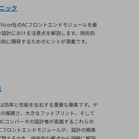
クニック
。
Vicor
社の
AC
フロントエンドモジュールを最
や設計における注意点を解説します。技術的
率的に開発するためのヒントが満載です。
性
は効率と性能を左右する重要な要素です。デ
計の複雑さ、大きなフットプリント、そして
DC
コンバータの設計者が直面するこれらの
C
フロントエンドモジュールが、設計の簡素
実現するかを、技術的な観点から詳細に解説