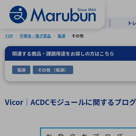
ト
TOP
半導体・電子部品
電源
その他
マー
ト
用
商
メ
関連する商品・課題用途を
お探しの方はこちら
50音順
電源
その他 （電源）
半導体
自
TOPメッセージ・サステナビリ
トップメッセージ
経営方針
ティ基本方針
アルファベッ
Vicor｜ACDCモジュールに関するブロ
ICTソ
トップメッセージ
事業内容
人的資本
中期経営計画
コーポレートガバナンス
事業等のリスク