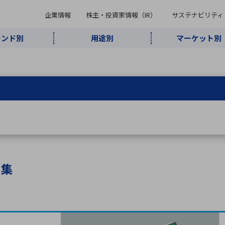
企業情報
株主・投資家情報（IR）
サステナビリティ
レンド別
用途別
マーケット別
キーワード・商品
ケット別
レンド別
途別
品別
ーカ一覧
株主・投資家情報（IR）
サステナビリティ
企業情報
よく検索されているキ
インダストリ
ABOUT MARUBUN
SUSTAINABILITY
IR
通信・ネット
5G・Local
監視・セキュ
あ行
か行
さ行
た行
な行
ミリ波レーダー
、
ワイ
アルDXソリ
ワーク
5G
リティ
ューション
、
AIロボット
、
ここ
・電子部品
動車
ソフトウェア
産業
計測・測
情
企業理念
財務・業績情報
価値創造モデル
A
B
C
D
E
F
G
H
I
J
K
データセン
ミリ波レーダ
製品製造・加
接着・接合
ト順
タ・クラウド
ー
工
グ集
U
V
W
X
Y
Z
リューション
民生
組立・ロボティクス
医療
レーザ
最新決算情報
決
役員一覧
環境・社会
シミュレータ
環境構築・開
チャートジェネレーター
有
ー
発システム
連結貸借対照表
決
連結損益計算書
統