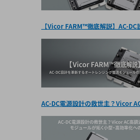
【Vicor FARM™徹底解説】A
AC-DC電源設計の救世主？Vico