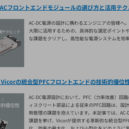
or ACフロントエンドモジュールの選び方と活用テ
AC-DC電源の設計に携わるエンジニアの皆様へ
大限に活用するための、具体的な選定ポイント
な課題をクリアし、高性能な電源システムを効
Vicorの統合型PFCフロントエンドの技術的優位
AC-DC
電源設計において、
PFC
（力率改善）回路
ィスクリート部品による従来の
PFC
回路は、設
熱管理の課題を抱えています。本記事では、
AC-
課題を挙げ、
Vicor
が提供する革新的な統合型
PF
化、効率の最大化、および小型化をどのように