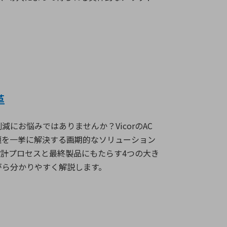
。
革
削減にお悩みではありませんか？
Vicor
の
AC
題を一挙に解決する画期的なソリューション
設計プロセスと最終製品にもたらす
4
つの大き
がら分かりやすく解説します。