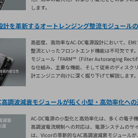
します。
C-DC設計を革新するオートレンジング整流モジュール
高密度、高効率な
AC-DC
電源設計において、
EMI
整流といったフロントエンド機能は不可欠です
モジュール「
FARM™
（
Filter Autoranging Recti
な仕組み、主要な機能、そして従来のディスク
計エンジニア向けに深く掘り下げて解説します
r AC高調波減衰モジュールが拓く小型・高効率化への
AC-DC
電源の小型化と高効率化は、多くの電子機
高調波電流規制への対応は、電源システムのサ
は、
Vicor
の革新的な
AC
高調波減衰モジュールが