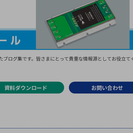
向け・その他
サービス
医
グループ会社
連結キャッシュ・フロー計算書
株
ヒストリカルデータ
I
個人投資家の皆さまへ
丸文ってどんな会社
会
めたブログ集です。皆さまにとって貴重な情報源としてお役立て
投資をお考えの皆さまへ
サ
株主優待制度
事
個人投資家様向けイベント
業
丸文用語集
株
資料ダウンロード
お問い合わせ
資