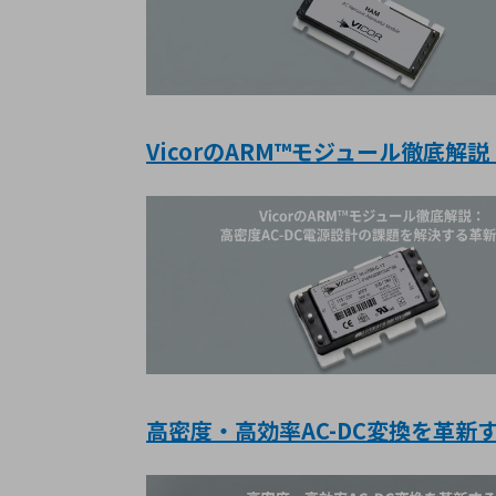
VicorのARM™モジュール徹底解
高密度・高効率AC-DC変換を革新