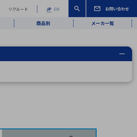
お問い合わせ
リクルート
JP
EN
商品別
メーカ一覧
検索
検索
ーワード
ワイヤレス給
ロボティクス
品質管理・検
は行
ま行
や行
ら行
わ行
ヤレス給電
、
Pocket AI
、
Net Predy
、
メルマガ
計測・検出
電
（AI）
査
から
定・表示機器
報通信
検査・分析機器
宇宙・防衛
ブログ｜ここ
企業概要
IRライブラリー
マテリアリティ（重要課題）
L
M
N
O
P
Q
R
S
T
レーダ・衛星
から始まる最
照射
通信
新技術
ー・光学部品
組込コンピュータ
算短信
沿革
人権・サプライチェーン
半導体・電子
価証券報告書
検索
部品小ロット
算説明会資料
合報告書