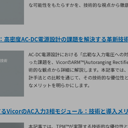
な可能性をもたらすかを、技術的な視点から徹
説：高密度AC-DC電源設計の課題を解決する革新技
AC-DC
電源設計における「広範な入力電圧への
った課題を、
Vicor
の
ARM™(Autoranging Rectifi
術的な観点から詳細に解説します。本記事では
計手法との比較を通じて、その技術的な優位性
なメリットを明らかにします。
するVicorのAC入力3相モジュール：技術と導入
本記事では、
TPM™
が実現する技術的な優位性