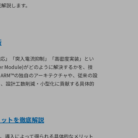
底解説します。
術
対応」「突入電流抑制」「高密度実装」とい
er Module)
がどのように解決するかを、技
、
ARM™
の独自のアーキテクチャや、従来の設
と、設計工数削減・小型化に貢献する具体的
メリットを徹底解説
と、導入によって得られる具体的なメリット