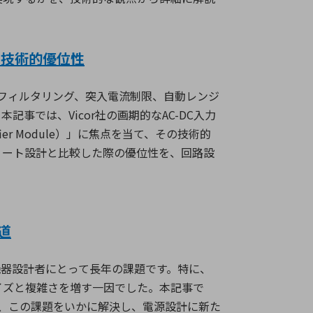
の技術的優位性
フィルタリング、突入電流制限、自動レンジ
。本記事では、
Vicor
社の画期的な
AC-DC
入力
fier Module
）」に焦点を当て、その技術的
リート設計と比較した際の優位性を、回路設
。
道
器設計者にとって長年の課題です。特に、
イズと複雑さを増す一因でした。本記事で
、この課題をいかに解決し、電源設計に新た