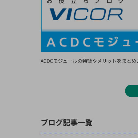
特定用途
拠点一覧
ガバナンス
ディスクロージャー・ポリシー
株式・株主情報
株式基本情報
ACDCモジュールの特徴やメリットをまと
株主還元
株価情報
株式手続き
株主総会
定款・株式取扱規程
電子公告
ブログ記事一覧