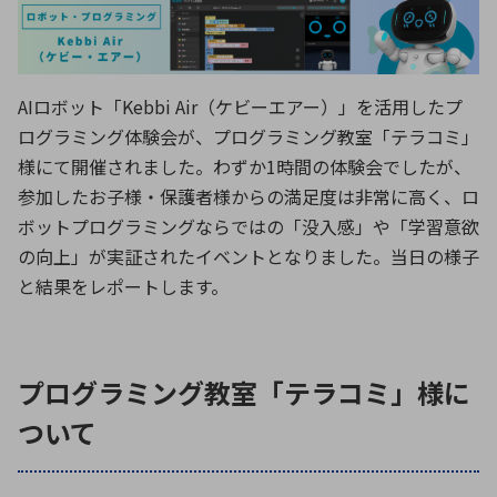
ICTソリューション
民生
組立・ロボティクス
医療
A
B
C
D
ロボティクス（AI）
品質管理・検査
E
F
G
H
I
J
K
L
AIロボット「Kebbi Air（ケビーエアー）」を活用したプ
データセンタ・クラウド
接着・接合
レーザー・光学部品
組込コンピュータ
ログラミング体験会が、プログラミング教室「テラコミ」
M
N
O
P
様にて開催されました。わずか1時間の体験会でしたが、
Q
R
S
T
参加したお子様・保護者様からの満足度は非常に高く、ロ
ミリ波レーダー
製品製造・加工
ボットプログラミングならではの「没入感」や「学習意欲
U
V
W
X
特定用途向け・その他
サービス
の向上」が実証されたイベントとなりました。当日の様子
Y
Z
と結果をレポートします。
ブログ｜ここから始まる最新技術
レーダ・衛星通信
検索
医療機器
プログラミング教室「テラコミ」様に
照射
ついて
シミュレーター