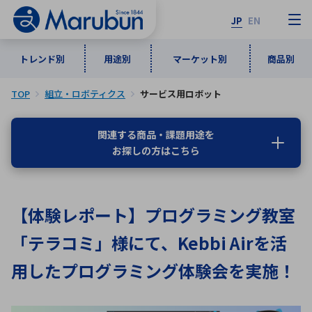
JP
EN
トレンド別
用途別
マーケット別
商品別
TOP
組立・ロボティクス
サービス用ロボット
マーケット別
トレンド別
用途別
商品別
メーカ一覧
関連する商品・課題用途を
お探しの方はこちら
50音順
インダストリアルDXソリューション
通信・ネットワーク
半導体・電子部品
自動車
ソフトウェア
産業
あ行
か行
さ行
た行
【体験レポート】プログラミング教室
な行
は行
ま行
や行
5G・Local 5G
監視・セキュリティ
「テラコミ」様にて、Kebbi Airを活
ら行
わ行
計測・測定・表示機器
情報通信
検査・分析機器
宇宙・防衛
用したプログラミング体験会を実施！
ワイヤレス給電
計測・検出
アルファベット順