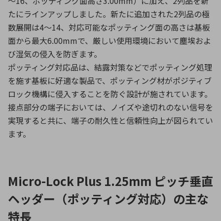
～16、ポッティング面高さ3.00mm）に加え、2列品を新
たにラインアップしました。新たに追加された2列品の極
数展開は4～14、対応可能なポッティング面の高さは基板
面から最大6.00mmで、厳しい使用環境において塵埃およ
び湿気の侵入を防ぎます。
ポッティング対応品は、結露対策などでポッティング処理
を施す基板に好適な製品で、ポッティング材がポジティブ
ロック機構に侵入することを防ぐ設計が施されています。
接点部分の端子においては、ノイズや途切れのない信号を
実現すると共に、端子の耐久性と信頼性向上が図られてい
ます。
Micro-Lock Plus 1.25mm ピッチ垂直
ヘッダー（ポッティング対応）の主な
特長