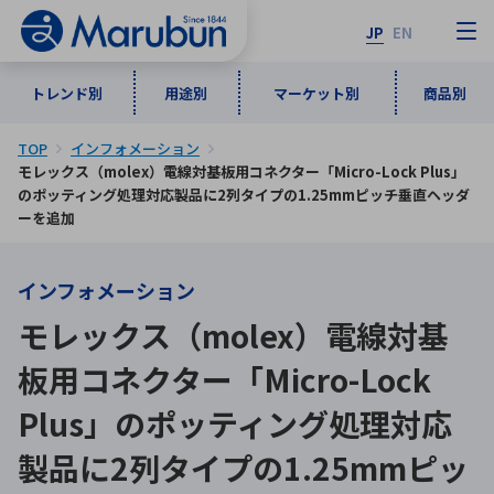
JP
EN
トレンド別
用途別
マーケット別
商品別
TOP
インフォメーション
マーケット別
トレンド別
用途別
商品別
メーカ一覧
モレックス（molex）電線対基板用コネクター「Micro-Lock Plus」
のポッティング処理対応製品に2列タイプの1.25mmピッチ垂直ヘッダ
ーを追加
50音順
インダストリアルDXソリューション
通信・ネットワーク
半導体・電子部品
自動車
ソフトウェア
産業
インフォメーション
あ行
か行
さ行
た行
モレックス（molex）電線対基
な行
は行
ま行
や行
5G・Local 5G
監視・セキュリティ
板用コネクター「Micro-Lock
ら行
わ行
計測・測定・表示機器
情報通信
検査・分析機器
宇宙・防衛
Plus」のポッティング処理対応
ワイヤレス給電
計測・検出
アルファベット順
製品に2列タイプの1.25mmピッ