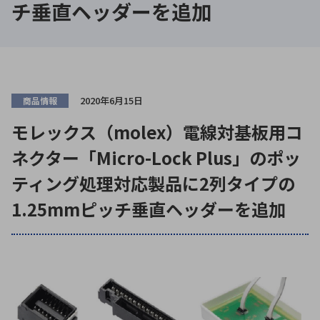
チ垂直ヘッダーを追加
ICTソリューション
民生
組立・ロボティクス
医療
A
B
C
D
ロボティクス（AI）
品質管理・検査
E
F
G
H
I
J
K
L
データセンタ・クラウド
接着・接合
レーザー・光学部品
組込コンピュータ
M
N
O
P
2020年6月15日
商品情報
Q
R
S
T
モレックス（molex）電線対基板用コ
ミリ波レーダー
製品製造・加工
U
V
W
X
ネクター「Micro-Lock Plus」のポッ
特定用途向け・その他
サービス
Y
Z
ティング処理対応製品に2列タイプの
ブログ｜ここから始まる最新技術
レーダ・衛星通信
1.25mmピッチ垂直ヘッダーを追加
検索
医療機器
照射
シミュレーター