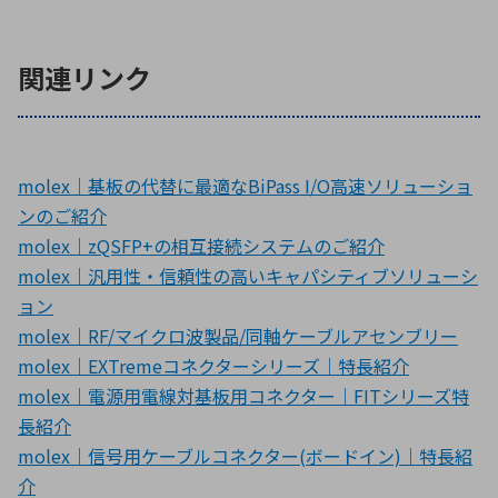
関連リンク
molex｜基板の代替に最適なBiPass I/O高速ソリューショ
ンのご紹介
molex｜zQSFP+の相互接続システムのご紹介
molex｜汎用性・信頼性の高いキャパシティブソリューシ
ョン
molex｜RF/マイクロ波製品/同軸ケーブルアセンブリー
molex｜EXTremeコネクターシリーズ｜特長紹介
molex｜電源用電線対基板用コネクター｜FITシリーズ特
長紹介
molex｜信号用ケーブルコネクター(ボードイン)｜特長紹
介