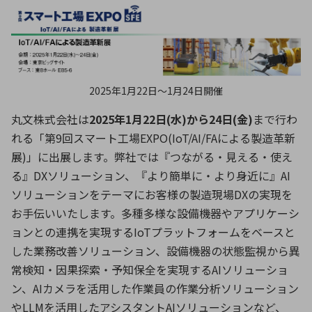
ICTソリューション
民生
組立・ロボティクス
医療
A
B
C
D
ロボティクス（AI）
品質管理・検査
E
F
G
H
I
J
K
L
データセンタ・クラウド
接着・接合
レーザー・光学部品
組込コンピュータ
M
N
O
P
2025年1月22日〜1月24日開催
Q
R
S
T
丸文株式会社は
2025年1月22日(水)から24日(金)
まで行わ
ミリ波レーダー
製品製造・加工
れる「第9回スマート工場EXPO(IoT/AI/FAによる製造革新
U
V
W
X
特定用途向け・その他
サービス
展)」に出展します。弊社では『つながる・見える・使え
Y
Z
る』DXソリューション、『より簡単に・より身近に』AI
ブログ｜ここから始まる最新技術
レーダ・衛星通信
ソリューションをテーマにお客様の製造現場DXの実現を
お手伝いいたします。多種多様な設備機器やアプリケーシ
検索
医療機器
ョンとの連携を実現するIoTプラットフォームをベースと
照射
した業務改善ソリューション、設備機器の状態監視から異
常検知・因果探索・予知保全を実現するAIソリューショ
ン、AIカメラを活用した作業員の作業分析ソリューション
シミュレーター
やLLMを活用したアシスタントAIソリューションなど、