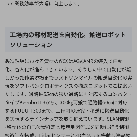
って業務効率が大幅に向上します。
工場内の部材配送を自動化。搬送ロボット
ソリューション
製造現場における資材の配送はAGV,AMRの導入で自動
化、省人化が進んできています。そうした中で自動化が難
しかった作業現場までラストワンマイルの搬送自動化の実
現をソフトバンクロボティクスの搬送ロボットでご提案い
たします。通路幅55㎝の狭い通路にも対応するコンパクト
タイプKeenbotT8から、300㎏可搬で通路幅60㎝に対応
するPUDU T300まで、工程内の運搬・移送に搬送自動化
を実現するラインナップを取り揃えています。SLAM制御
(移動体の自己位置推定と環境地図作成を同時に行う制御
技術）を搭載。Lidarセンサーと3Dカメラを搭載し障害物