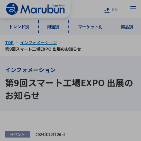
JP
EN
トレンド別
用途別
マーケット別
商品別
TOP
インフォメーション
マーケット別
トレンド別
用途別
商品別
メーカ一覧
第9回スマート工場EXPO 出展のお知らせ
インフォメーション
50音順
インダストリアルDXソリューション
通信・ネットワーク
第9回スマート工場EXPO 出展の
半導体・電子部品
自動車
ソフトウェア
産業
あ行
か行
さ行
た行
お知らせ
な行
は行
ま行
や行
5G・Local 5G
監視・セキュリティ
ら行
わ行
計測・測定・表示機器
情報通信
検査・分析機器
宇宙・防衛
ワイヤレス給電
計測・検出
アルファベット順
2024年12月26日
イベント