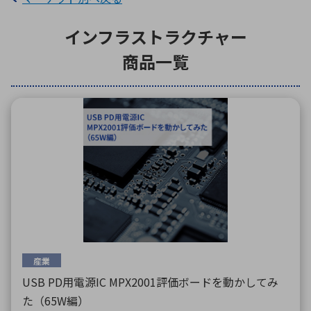
インフラストラクチャー
環境構築・開発システム
商品一覧
半導体・電子部品小ロット
産業
USB PD用電源IC MPX2001評価ボードを動かしてみ
た（65W編）