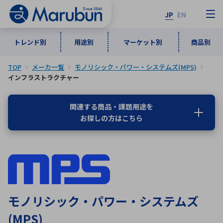
JP
EN
トレンド別
用途別
マーケット別
商品別
TOP
メーカ一覧
モノリシック・パワー・システムズ(MPS)
マーケット別
トレンド別
用途別
商品別
メーカ一覧
インフラストラクチャー
関連する商品・課題用途を
50音順
インダストリアルDXソリューション
通信・ネットワーク
お探しの方はこちら
半導体・電子部品
自動車
ソフトウェア
産業
あ行
か行
さ行
た行
な行
は行
ま行
や行
5G・Local 5G
監視・セキュリティ
ら行
わ行
計測・測定・表示機器
情報通信
検査・分析機器
宇宙・防衛
ワイヤレス給電
計測・検出
モノリシック・パワー・システムズ
アルファベット順
(MPS)