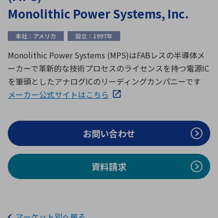
ICTソリューション
民生
組立・ロボティクス
医療
A
B
C
D
Monolithic Power Systems, Inc.
ロボティクス（AI）
品質管理・検査
E
F
G
H
本社：アメリカ
設立：1997年
I
J
K
L
データセンタ・クラウド
接着・接合
Monolithic Power Systems (MPS)はFABレスの半導体メ
レーザー・光学部品
組込コンピュータ
M
N
O
P
ーカーで革新的な技術プロセスのライセンスを持つ電源IC
を筆頭としたアナログICのリーディングカンパニーです
Q
R
S
T
ミリ波レーダー
製品製造・加工
メーカー公式サイトはこちら
U
V
W
X
特定用途向け・その他
サービス
Y
Z
ブログ｜ここから始まる最新技術
レーダ・衛星通信
お問い合わせ
検索
医療機器
資料請求
照射
シミュレーター
マーケット別へ戻る