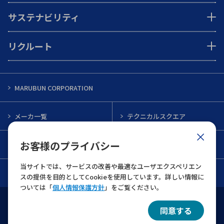
サステナビリティ
リクルート
MARUBUN CORPORATION
メーカ一覧
テクニカルスクエア
お客様のプライバシー
インフォメーション
メルマガ一覧
当サイトでは、サービスの改善や最適なユーザエクスペリエン
お問い合わせ
スの提供を目的としてCookieを使用しています。詳しい情報に
ついては「
個人情報保護方針
」をご覧ください。
ウェブサイト利用規約
個人情報保護について
同意する
© 2022 MARUBUN CORPORATION All Rights Reserved.