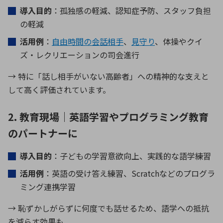
導入目的
：孤独感の軽減、認知症予防、スタッフ負担
の軽減
活用例
：
自由時間の会話相手
、
見守り
、体操やクイ
ズ・レクリエーションの司会進行
→ 特に「話し相手がいない高齢者」への精神的な支えと
して高く評価されています。
2. 教育現場｜英語学習やプログラミング教育
のパートナーに
導入目的
：子どもの学習意欲向上、実践的な語学練習
活用例
：英語の受け答え練習、
Scratch
などのプログラ
ミング連携学習
→ 恥ずかしがらずに何度でも話せるため、語学への抵抗
を減らす効果も。