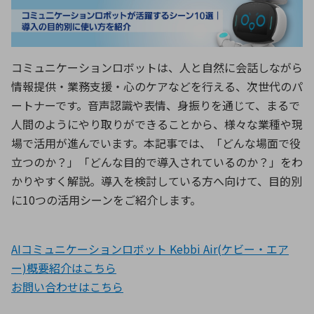
ICTソリューション
民生
組立・ロボティクス
医療
A
B
C
D
ロボティクス（AI）
品質管理・検査
E
F
G
H
I
J
K
L
コミュニケーションロボットは、人と自然に会話しながら
データセンタ・クラウド
接着・接合
レーザー・光学部品
組込コンピュータ
情報提供・業務支援・心のケアなどを行える、次世代のパ
M
N
O
P
ートナーです。音声認識や表情、身振りを通じて、まるで
Q
R
S
T
人間のようにやり取りができることから、様々な業種や現
ミリ波レーダー
製品製造・加工
場で活用が進んでいます。本記事では、「どんな場面で役
U
V
W
X
特定用途向け・その他
サービス
立つのか？」「どんな目的で導入されているのか？」をわ
Y
Z
かりやすく解説。導入を検討している方へ向けて、目的別
ブログ｜ここから始まる最新技術
レーダ・衛星通信
に10つの活用シーンをご紹介します。
検索
医療機器
照射
AIコミュニケーションロボット Kebbi Air(ケビー・エア
ー)概要紹介はこちら
お問い合わせは
こちら
シミュレーター