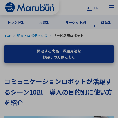
JP
EN
トレンド別
用途別
マーケット別
商品別
TOP
組立・ロボティクス
サービス用ロボット
マーケット別
トレンド別
用途別
商品別
メーカ一覧
関連する商品・課題用途を
お探しの方はこちら
50音順
インダストリアルDXソリューション
通信・ネットワーク
半導体・電子部品
自動車
ソフトウェア
産業
あ行
か行
さ行
た行
コミュニケーションロボットが活躍す
な行
は行
ま行
や行
5G・Local 5G
監視・セキュリティ
るシーン10選｜導入の目的別に使い方
ら行
わ行
計測・測定・表示機器
情報通信
検査・分析機器
宇宙・防衛
を紹介
ワイヤレス給電
計測・検出
アルファベット順