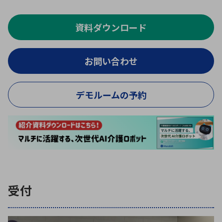
ICTソリューション
民生
組立・ロボティクス
医療
A
B
C
D
ロボティクス（AI）
品質管理・検査
資料ダウンロード
E
F
G
H
I
J
K
L
データセンタ・クラウド
接着・接合
レーザー・光学部品
組込コンピュータ
お問い合わせ
M
N
O
P
Q
R
S
T
ミリ波レーダー
製品製造・加工
デモルームの予約
U
V
W
X
特定用途向け・その他
サービス
Y
Z
ブログ｜ここから始まる最新技術
レーダ・衛星通信
検索
医療機器
照射
受付
シミュレーター