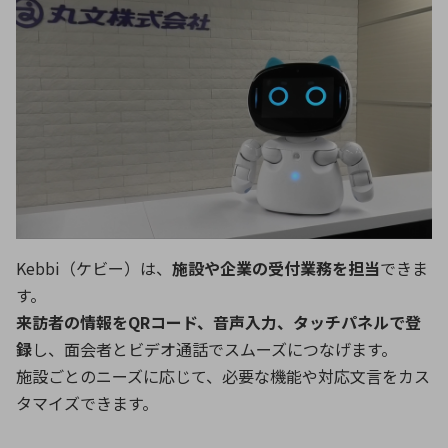
環境構築・開発システム
半導体・電子部品小ロット
Kebbi（ケビー）は、
施設や企業の受付業務を担当
できま
す。
来訪者の情報をQRコード、音声入力、タッチパネルで登
録
し、面会者とビデオ通話でスムーズにつなげます。
施設ごとのニーズに応じて、必要な機能や対応文言をカス
タマイズできます。