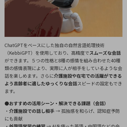
ChatGPTをベースにした独自の自然言語処理技術
（KebbiGPT）を使用しており、高精度で
スムーズな会話
ができます。５つの性格と8種の感情を組み合わせた40種
類の感情表現により、実際に人が相手をしているような会
話を楽しめます。さらに
介護施設や在宅での活躍ができる
よう高齢者に適したゆっくりな会話
スピードの設定もでき
ます。
●おすすめの活用シーン・解決できる課題（会話）
・
介護施設での話し相手
→ 孤独感を和らげ、認知症予防
にも貢献
・
外国語学習の練習
→ AIを使った英語・中国語などの会