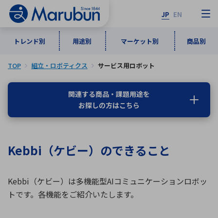
JP
EN
トレンド別
用途別
マーケット別
商品別
TOP
組立・ロボティクス
サービス用ロボット
マーケット別
トレンド別
用途別
商品別
メーカ一覧
関連する商品・課題用途を
お探しの方はこちら
50音順
インダストリアルDXソリューション
通信・ネットワーク
半導体・電子部品
自動車
ソフトウェア
産業
あ行
か行
さ行
た行
Kebbi（ケビー）のできること
な行
は行
ま行
や行
5G・Local 5G
監視・セキュリティ
ら行
わ行
計測・測定・表示機器
情報通信
検査・分析機器
宇宙・防衛
Kebbi（ケビー）は多機能型AIコミュニケーションロボッ
ワイヤレス給電
計測・検出
トです。
各機能をご紹介いたします。
アルファベット順