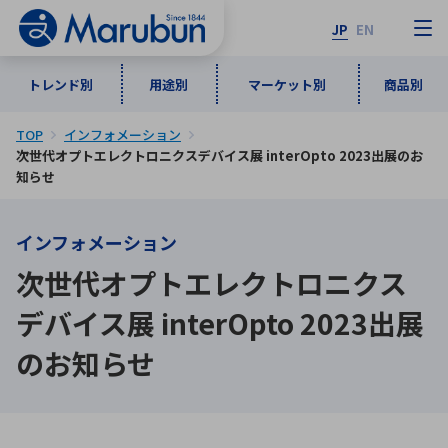
JP
EN
トレンド別
用途別
マーケット別
商品別
TOP
インフォメーション
マーケット別
トレンド別
用途別
商品別
メーカ一覧
次世代オプトエレクトロニクスデバイス展 interOpto 2023出展のお
知らせ
50音順
インダストリアルDXソリューション
通信・ネットワーク
インフォメーション
半導体・電子部品
自動車
ソフトウェア
産業
あ行
か行
さ行
た行
次世代オプトエレクトロニクス
な行
は行
ま行
や行
5G・Local 5G
監視・セキュリティ
デバイス展 interOpto 2023出展
ら行
わ行
のお知らせ
計測・測定・表示機器
情報通信
検査・分析機器
宇宙・防衛
ワイヤレス給電
計測・検出
アルファベット順