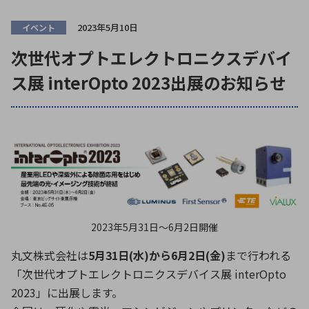
ICTソリューション
民生
組立・ロボティクス
医療
A
B
C
D
ロボティクス（AI）
品質管理・検査
2023年5月10日
イベント
E
F
G
H
次世代オプトエレクトロニクスデバイ
I
J
K
L
データセンタ・クラウド
接着・接合
ス展 interOpto 2023出展のお知らせ
レーザー・光学部品
組込コンピュータ
M
N
O
P
Q
R
S
T
ミリ波レーダー
製品製造・加工
U
V
W
X
特定用途向け・その他
サービス
Y
Z
ブログ｜ここから始まる最新技術
レーダ・衛星通信
検索
医療機器
2023年5月31日〜6月2日開催
照射
丸文株式会社は
5月31日(水)から6月2日(金)
まで行われる
「次世代オプトエレクトロニクスデバイス展 interOpto
2023」に出展します。
シミュレーター