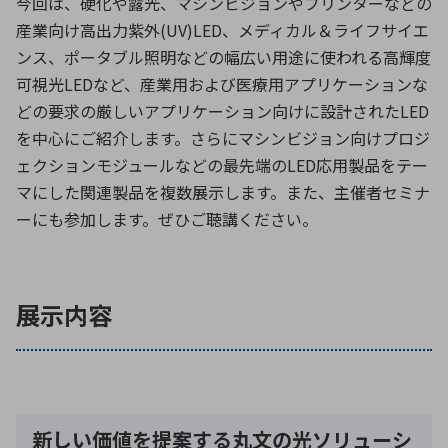
今回は、硬化や露光、マシンビジョンやプリンターなどの
産業向け高出力紫外(UV)LED、メディカル＆ライフサイエ
ンス、ポータブル照明などの幅広い用途に使われる高輝度
環境構築・開発システム
可視光LEDなど、産業用および医療用アプリケーションな
どの要求の厳しいアプリケーション向けに設計されたLED
を中心にご紹介します。さらにマシンビジョン向けプロジ
半導体・電子部品小ロット
ェクションモジュールなどの最先端のLED応用製品をテー
マにした関連製品を複数展示します。また、主催者セミナ
ーにも参加します。ぜひご聴講ください。
展示内容
新しい価値を提案する丸文の光ソリューシ