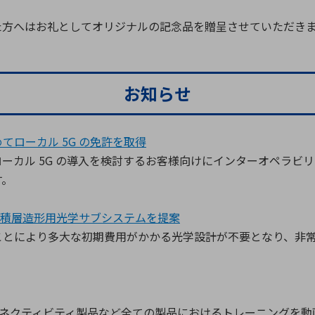
た方へはお礼としてオリジナルの記念品を贈呈させていただき
お知らせ
ローカル 5G の免許を取得
ーカル 5G の導⼊を検討するお客様向けにインターオペラビ
す。
けて積層造形⽤光学サブシステムを提案
ことにより多⼤な初期費⽤がかかる光学設計が不要となり、⾮
・コネクティビティ製品など全ての製品におけるトレーニングを