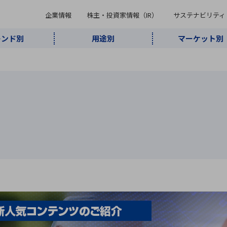
企業情報
株主・投資家情報（IR）
サステナビリティ
レンド別
用途別
マーケット別
キーワード・商品
ケット別
レンド別
途別
品別
ーカ一覧
株主・投資家情報（IR）
サステナビリティ
企業情報
よく検索されているキ
インダストリ
ABOUT MARUBUN
SUSTAINABILITY
IR
通信・ネット
5G・Local
監視・セキュ
あ行
か行
さ行
た行
な行
ミリ波レーダー
、
ワイ
アルDXソリ
ワーク
5G
リティ
ューション
、
AIロボット
、
ここ
・電子部品
動車
ソフトウェア
産業
計測・測
情
企業理念
財務・業績情報
価値創造モデル
A
B
C
D
E
F
G
H
I
J
K
データセン
ミリ波レーダ
製品製造・加
接着・接合
ト順
タ・クラウド
ー
工
U
V
W
X
Y
Z
リューション
民生
組立・ロボティクス
医療
レーザ
最新決算情報
決
役員一覧
環境・社会
シミュレータ
環境構築・開
チャートジェネレーター
有
ー
発システム
連結貸借対照表
決
連結損益計算書
統