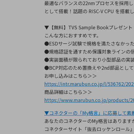
最適なバランスの22nmプロセスを採用した最
として搭載！話題の RISC-V CPU
▼【無料】TVS Sample Bookプレゼン
こんな方におすすめです。
●ESDサージ試験で規格を満たさなかっ
●規格認証を通すため保護対象ラインの
●実装面積が限られており小型部品の実
●BCP対応のため置換えや2nd部品とし
お申し込みはこちら＞＞
https://intr.marubun.co.jp/l/536762/20
商品詳細はこちら＞＞
https://www.marubun.co.jp/products/2
▼コネクターの「My格言」に応募して素
あなたのコネクターのMy格言はあります
コネクターサイト「抜去ロッケンロール」内に