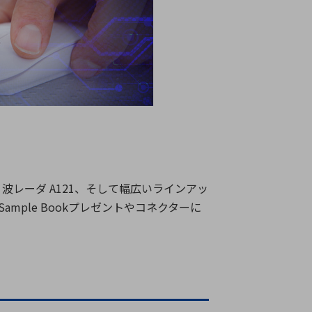
療機器
社名の由来・ロゴ
主通信
Rカレンダー
よくあるご質問
社に関するご質問
ステナビリティに関するご質問
業内容に関するご質問
績・財務に関するご質問
レーダ A121、そして幅広いラインアッ
式に関するご質問
mple Bookプレゼントやコネクターに
料請求に関するご質問