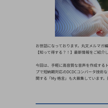
特定用途
拠点一覧
ガバナンス
ディスクロージャー・ポリシー
株式・株主情報
株式基本情報
お世話になっております。丸文メルマガ
株主還元
【知って得する？！】最新情報をご紹介
株価情報
株式手続き
今回は、手軽に高音質な音声を作成するト
株主総会
プで短納期対応のDCDCコンバータ技術など
定款・株式取扱規程
関する「My 格言」も大募集しています
電子公告