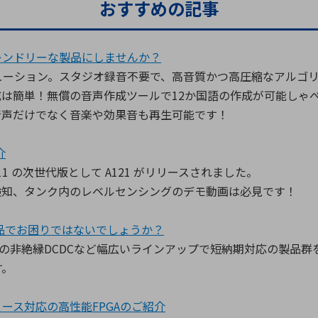
おすすめの記事
レンドリーな製品にしませんか？
ーション。スタジオ録音不要で、高音質かつ高圧縮なアルゴリ
は簡単！無償の音声作成ツールで12か国語の作成が可能しゃ
音声だけでなく音楽や効果音も再生可能です！
介
1 の次世代版として A121 がリリースされました。
検知、タンク内のレベルセンシングのデモ動画は必見です！
製品でお困りではないでしょうか？
.3～3Aの非絶縁DCDCなど幅広いラインアップで短納期対応の製
す。
ース対応の高性能FPGAのご紹介