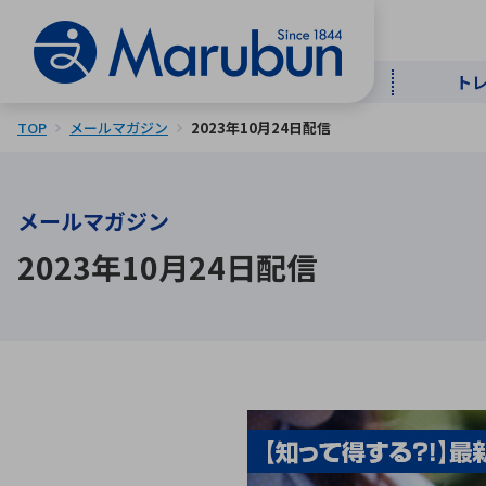
ト
TOP
メールマガジン
2023年10月24日配信
マー
ト
用
商
メ
メールマガジン
50音順
2023年10月24日配信
半導体
自
TOPメッセージ・サステナビリ
トップメッセージ
経営方針
ティ基本方針
アルファベッ
ICTソ
トップメッセージ
事業内容
人的資本
中期経営計画
コーポレートガバナンス
事業等のリスク