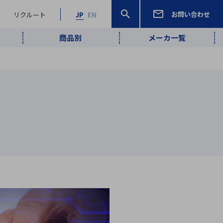
お問い合わせ
リクルート
JP
EN
商品別
メーカ一覧
検索
検索
ーワード
ワイヤレス給
ロボティクス
品質管理・検
は行
ま行
や行
ら行
わ行
ヤレス給電
、
Pocket AI
、
Net Predy
、
メルマガ
計測・検出
電
（AI）
査
から
定・表示機器
報通信
検査・分析機器
宇宙・防衛
ブログ｜ここ
企業概要
IRライブラリー
マテリアリティ（重要課題）
L
M
N
O
P
Q
R
S
T
レーダ・衛星
から始まる最
照射
通信
新技術
ー・光学部品
組込コンピュータ
算短信
沿革
人権・サプライチェーン
半導体・電子
価証券報告書
検索
部品小ロット
算説明会資料
合報告書