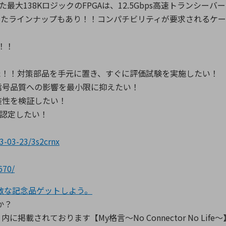
大138KロジックのFPGAは、12.5Gbps高速トランシーバー
 を搭載したラインナップもあり！！コンパチビリティが要求される
ト！！
た！！対策部品を手元に置き、すぐに評価試験を実施したい！
信号品質への影響を最小限に抑えたい！
装性を検証したい！
て認定したい！
23-03-23/3s2crnx
670/
敵な記念品ゲットしよう。
か？
掲載されております【My格言～No Connector No Li