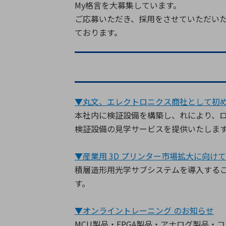
My格言を大募集しています。
ご応募いただき、採用をさせていただい
ております。
▼丸⽂、エレクトロニクス商社として初めて
本社内に検証設備を構築し、れにより、ロ
検証設備の⾒学サービスを提供いたしま
▼産業⽤ 3D プリンター市場拡⼤に向
積層造形⽤光学サブシステムを導⼊する
す。
▼オンライントレーニング のお知らせ
MCU製品・FPGA製品・アナログ製品