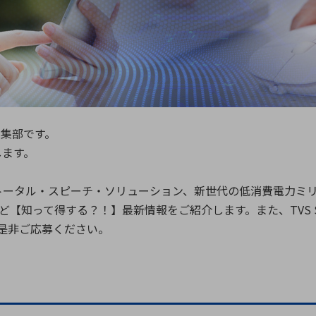
向け・その他
サービス
医
グループ会社
連結キャッシュ・フロー計算書
株
ヒストリカルデータ
I
個人投資家の皆さまへ
丸文ってどんな会社
会
編集部です。
投資をお考えの皆さまへ
サ
します。
株主優待制度
事
個人投資家様向けイベント
業
ータル・スピーチ・ソリューション、新世代の低消費電力ミリ波
丸文用語集
株
【知って得する？！】最新情報をご紹介します。また、TVS Sa
資
。是非ご応募ください。