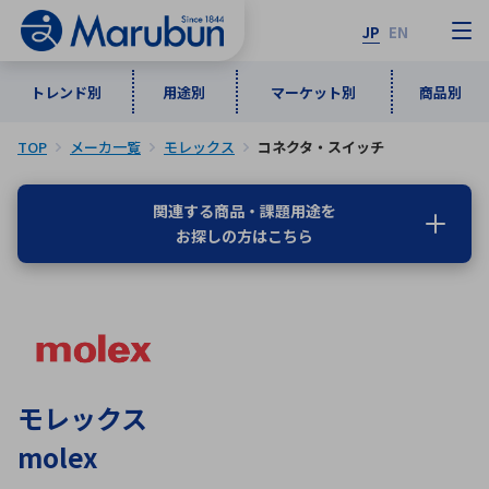
JP
EN
トレンド別
用途別
マーケット別
商品別
TOP
メーカ一覧
モレックス
コネクタ・スイッチ
マーケット別
トレンド別
用途別
商品別
メーカ一覧
関連する商品・課題用途を
お探しの方はこちら
50音順
インダストリアルDXソリューション
通信・ネットワーク
半導体・電子部品
自動車
ソフトウェア
産業
あ行
か行
さ行
た行
な行
は行
ま行
や行
5G・Local 5G
監視・セキュリティ
ら行
わ行
計測・測定・表示機器
情報通信
検査・分析機器
宇宙・防衛
モレックス
ワイヤレス給電
計測・検出
molex
アルファベット順