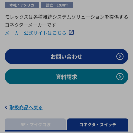
ICTソリューション
民生
組立・ロボティクス
医療
A
B
C
D
本社：アメリカ
設立：1938年
ロボティクス（AI）
品質管理・検査
モレックスは各種接続システムソリューションを提供する
E
F
G
H
コネクターメーカーです
I
J
K
L
データセンタ・クラウド
接着・接合
メーカー公式サイトはこちら
レーザー・光学部品
組込コンピュータ
M
N
O
P
Q
R
S
T
お問い合わせ
ミリ波レーダー
製品製造・加工
U
V
W
X
特定用途向け・その他
サービス
Y
Z
資料請求
ブログ｜ここから始まる最新技術
レーダ・衛星通信
検索
医療機器
照射
取扱商品へ戻る
RF・マイクロ波
コネクタ・スイッチ
シミュレーター