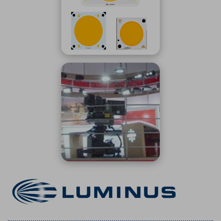
ICTソリューション
民生
組立・ロボティクス
医療
A
B
C
D
ロボティクス（AI）
品質管理・検査
E
F
G
H
I
J
K
L
データセンタ・クラウド
接着・接合
レーザー・光学部品
組込コンピュータ
M
N
O
P
Q
R
S
T
ミリ波レーダー
製品製造・加工
U
V
W
X
特定用途向け・その他
サービス
Y
Z
ブログ｜ここから始まる最新技術
レーダ・衛星通信
検索
医療機器
照射
シミュレーター