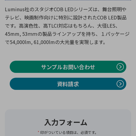
Luminus社のスタジオCOB LEDシリーズは、舞台照明や
テレビ、映画制作向けに特別に設計されたCOB LED製品
環境構築・開発システム
です。高演色性、高TLCI対応はもちろん、大径LES、
45mm, 53ｍｍの製品ラインアップを持ち、１パッケージ
で54,000lm, 61,000lmの大光量を実現します。
半導体・電子部品小ロット
サンプルお問い合わせ
資料請求