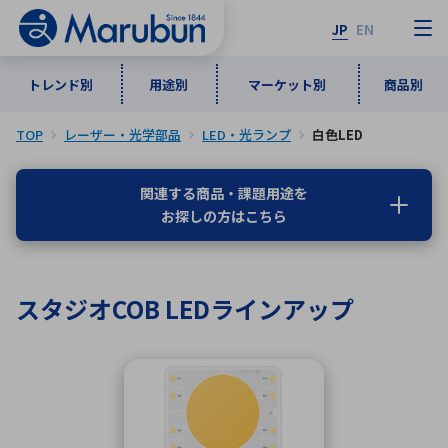
JP
EN
トレンド別
用途別
マーケット別
商品別
TOP
レーザー・光学部品
LED・光ランプ
白色LED
マーケット別
トレンド別
用途別
商品別
メーカ一覧
関連する商品・課題用途を
お探しの方はこちら
50音順
インダストリアルDXソリューション
通信・ネットワーク
半導体・電子部品
自動車
ソフトウェア
産業
あ行
か行
さ行
た行
スタジオCOB LEDラインアップ
な行
は行
ま行
や行
5G・Local 5G
監視・セキュリティ
ら行
わ行
計測・測定・表示機器
情報通信
検査・分析機器
宇宙・防衛
ワイヤレス給電
計測・検出
アルファベット順