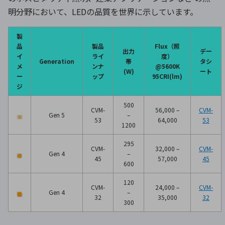
明分野において、LEDの品質を世界に示しています。
製
品
製品
Flux（照
出力
デー
イ
ライ
度）
Generation
帯
タシ
メ
ンナ
@5600K
(W)
ート
ー
ップ
95CRI(lm)
ジ
500
CVM-
56,000 –
CVM-
Gen 5
–
53
64,000
53
1200
295
CVM-
32,000 –
CVM-
Gen 4
–
45
57,000
45
600
120
CVM-
24,000 –
CVM-
Gen 4
–
32
35,000
32
300