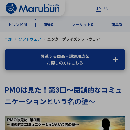
JP
EN
トレンド別
用途別
マーケット別
商品別
TOP
ソフトウェア
エンタープライズソフトウェア
マーケット別
トレンド別
用途別
商品別
メーカ一覧
関連する商品・課題用途を
お探しの方はこちら
50音順
インダストリアルDXソリューション
通信・ネットワーク
半導体・電子部品
自動車
ソフトウェア
産業
あ行
か行
さ行
た行
PMOは見た！第3回～閉鎖的なコミュ
な行
は行
ま行
や行
5G・Local 5G
監視・セキュリティ
ニケーションという名の壁～
ら行
わ行
計測・測定・表示機器
情報通信
検査・分析機器
宇宙・防衛
ワイヤレス給電
計測・検出
アルファベット順