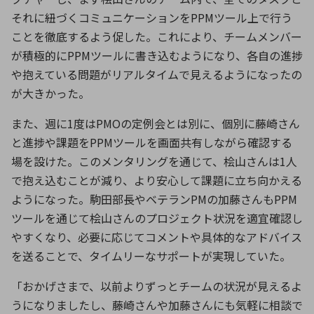
それに紐づくコミュニケーションを
PPM
ツール上で行う
ことを徹底するよう促した。これにより、チームメンバー
が積極的に
PPM
ツールに書き込むようになり、各自の進捗
や抱えている問題がリアルタイムで見えるようになったの
が大きかった。
また、週に
1
度は
PMO
の定例会とは別に、個別に藤崎さん
と進捗や課題を
PPM
ツールを画面共有しながら確認する
場を設けた。このメンタリングを通じて、桧山さんは
1
人
で抱え込むことが減り、より安心して課題に立ち向かえる
ようになった。駒田部長やベテラン
PM
の加藤さんも
PPM
ツールを通じて桧山さんのプロジェクト状況を適宜確認し
やすくなり、必要に応じてコメントや具体的なアドバイス
を送ることで、タイムリーなサポートが実現していた。
「おかげさまで、以前よりずっとチームの状況が見えるよ
うになりましたし、藤崎さんや加藤さんにも気軽に相談で