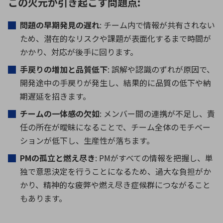
この火元が引き起こす問題点:
問題の早期発見の遅れ
: チーム内で情報が共有されない
ため、潜在的なリスクや課題が表面化するまで時間が
かかり、対応が後手に回ります。
手戻りの増加と品質低下
: 誤解や認識のずれが原因で、
開発途中の手戻りが発生し、結果的に品質の低下や納
期遅延を招きます。
チームの一体感の欠如
: メンバー間の連携が不足し、責
任の所在が曖昧になることで、チーム全体のモチベー
ションが低下し、生産性が落ちます。
PM
の孤立と燃え尽き
: PMがすべての情報を把握し、単
独で意思決定を行うことになるため、過大な負担がか
かり、精神的な疲弊や燃え尽き症候群につながること
もあります。