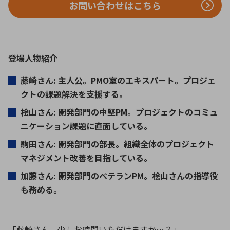
お問い合わせはこちら
環境構築・開発システム
登場人物紹介
半導体・電子部品小ロット
藤崎さん
:
主人公。
PMO
室のエキスパート。プロジェ
クトの課題解決を支援する。
桧山さん
:
開発部門の中堅
PM
。プロジェクトのコミュ
ニケーション課題に直面している。
駒田さん
:
開発部門の部長。組織全体のプロジェクト
マネジメント改善を目指している。
加藤さん
:
開発部門のベテラン
PM
。桧山さんの指導役
も務める。
「藤崎さん、少しお時間いただけますか
…
？」