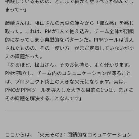
相談しているものの、どこまで細かく話すべきか悩んでし
まって
…
」
藤崎さんは、桧山さんの言葉の端々から「孤立感」を感じ
取った。これは、
PM
が
1
人で抱え込み、チーム全体が閉鎖
的になってしまう典型的なパターンだ。
PPM
ツールは導入
されたものの、その「使い方」がまだ定着していないがゆ
えの課題だった。
「なるほど、桧山さん。そのお気持ち、よく分かります。
PM
が孤立し、チーム内のコミュニケーションが滞ること
は、プロジェクト炎上の大きな火元になります。実は、
PMO
が
PPM
ツールを導入した大きな目的の
1
つは、まさに
その課題を解決することなんです」
ここからは、「火元その2：閉鎖的なコミュニケーション