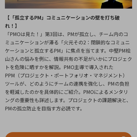
ICTソリューション
民生
組立・ロボティクス
医療
A
B
C
D
ロボティクス（AI）
品質管理・検査
E
F
G
H
【「孤立するPM」コミュニケーションの壁を打ち破
れ！】
I
J
K
L
データセンタ・クラウド
接着・接合
「PMOは見た！」第3回は、PMが孤立し、チーム内のコ
レーザー・光学部品
組込コンピュータ
M
N
O
P
ミュニケーションが滞る「火元その2：閉鎖的なコミュニ
ケーションと孤立するPM」に焦点を当てます。中堅PM桧
Q
R
S
T
ミリ波レーダー
製品製造・加工
山さんの悩みを例に、情報共有の不足がいかにプロジェク
U
V
W
X
特定用途向け・その他
サービス
トを危険に晒すかを解説。PMO主導で導入された
Y
Z
PPM（プロジェクト・ポートフォリオ・マネジメント）
ブログ｜ここから始まる最新技術
レーダ・衛星通信
ツールが、どのようにチームの連携を強化し、PMの負担
を軽減したのかを具体的にご紹介。PMOによるメンタリ
検索
医療機器
ングの重要性も詳述します。プロジェクトの課題解決と、
照射
PMの孤立防止を目指す方必読です。
シミュレーター