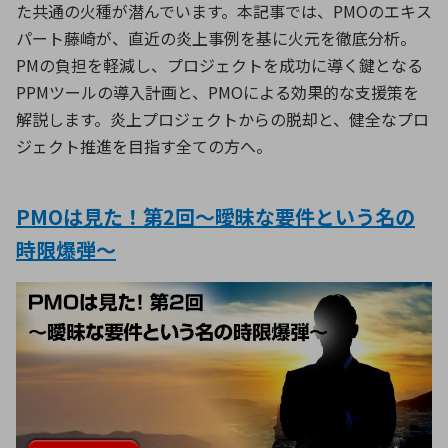
た共通の火種が潜んでいます。本記事では、
PMO
のエキス
パート藤崎が、直近の炎上事例を基に火元を徹底分析。
PM
の負担を軽減し、プロジェクトを成功に導く鍵となる
PPM
ツールの導入計画と、
PMO
による効果的な支援策を
解説します。炎上プロジェクトからの脱却と、健全なプロ
ジェクト推進を目指す全ての方へ。
PMOは見た！第2回～曖昧な要件という名の
時限爆弾～