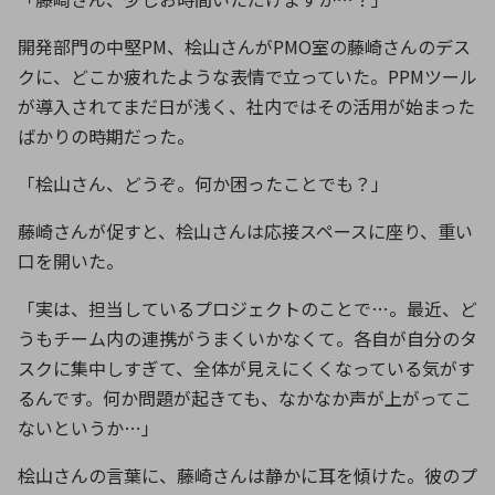
開発部門の中堅
PM
、桧山さんが
PMO
室の藤崎さんのデス
クに、どこか疲れたような表情で立っていた。
PPM
ツール
が導入されてまだ日が浅く、社内ではその活用が始まった
ばかりの時期だった。
「桧山さん、どうぞ。何か困ったことでも？」
藤崎さんが促すと、桧山さんは応接スペースに座り、重い
口を開いた。
「実は、担当しているプロジェクトのことで
…
。最近、ど
うもチーム内の連携がうまくいかなくて。各自が自分のタ
スクに集中しすぎて、全体が見えにくくなっている気がす
るんです。何か問題が起きても、なかなか声が上がってこ
ないというか
…
」
桧山さんの言葉に、藤崎さんは静かに耳を傾けた。彼のプ