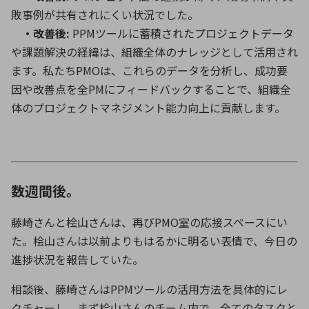
敗事例が共有されにくい状況でした。
・改善後:
PPMツールに蓄積されたプロジェクトデータ
や課題解決の経緯は、組織全体のナレッジとして活用され
ます。私たちPMOは、これらのデータを分析し、成功要
因や改善点を全PMにフィードバックすることで、組織全
体のプロジェクトマネジメント能力向上に貢献します。
数週間後。
藤崎さんと桧山さんは、再び
PMO
室の応接スペースにい
た。桧山さんは以前よりもはるかに明るい表情で、今日の
進捗状況を報告していた。
相談後、藤崎さんは
PPM
ツールの活用方法を具体的にレ
クチャーし、まず桧山さんのチーム内で、全てのタスクと