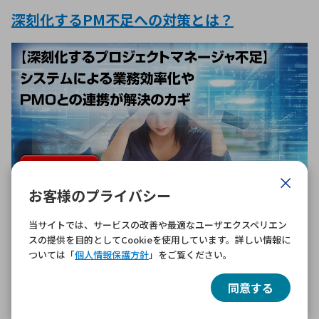
深刻化するPM不足への対策とは？
お客様のプライバシー
ブロードコム
当サイトでは、サービスの改善や最適なユーザエクスペリエン
Broadcom
スの提供を目的としてCookieを使用しています。詳しい情報に
ついては「
個人情報保護方針
」をご覧ください。
近年、多くの企業でプロジェクトマネージャ（PM）の不
足が深刻化しています。その背景には、PMが本来の業務
同意する
に集中できず、多くの非効率な作業に時間を割かれている
現状があります。この状況が続けば、プロジェクトの遅延