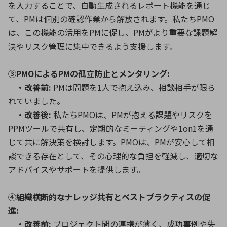
を入力することで、自動生成されるレポート機能を通じ
て、PMは個別の確認作業から解放されます。私たちPMO
は、この機能の活用をPMに促し、PMがより重要な課題解
決やリスク管理に集中できるよう支援します。
③PMOによるPMの孤立防止とメンタリング:
・改善前:
PMは問題を1人で抱え込み、相談相手が限ら
れていました。
・改善後:
私たちPMOは、PMが抱える課題やリスクを
PPMツールで共有し、定期的なミーティングや1on1を通
じて共に解決策を検討します。PMOは、PMが安心して相
談できる存在として、その心理的な負担を軽減し、適切な
アドバイスやサポートを提供します。
④組織横断的なナレッジ共有とベストプラクティスの促
進:
・改善前:
プロジェクト間の連携が薄く、成功事例や失